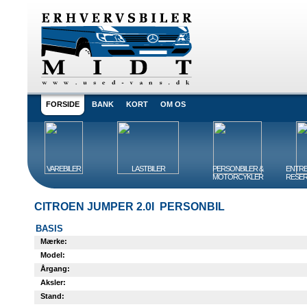
FORSIDE
BANK
KORT
OM OS
VAREBILER
LASTBILER
PERSONBILER &
ENTRE
MOTORCYKLER
RESER
CITROEN JUMPER 2.0I PERSONBIL
BASIS
Mærke:
Model:
Årgang:
Aksler:
Stand: