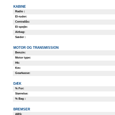
KABINE
Radio :
El-ruder:
Centrallås:
El-spejle:
Airbag:
Sæder :
MOTOR OG TRANSMISSION
Benzin:
Motor type:
Hk:
Km:
Gearkasse:
DÆK
% For:
Størrelse:
% Bag :
BREMSER
ABS: