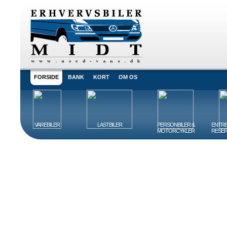
FORSIDE
BANK
KORT
OM OS
VAREBILER
LASTBILER
PERSONBILER &
ENTRE
MOTORCYKLER
RESER