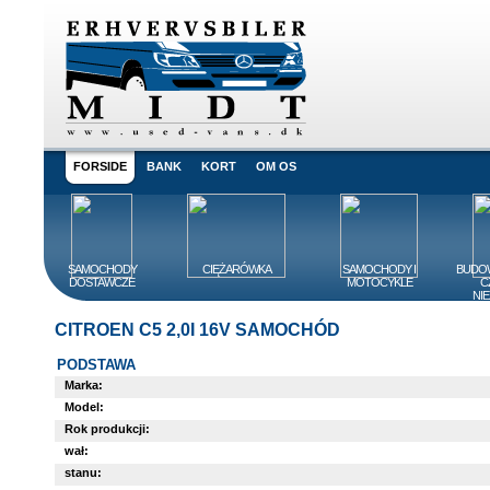
FORSIDE
BANK
KORT
OM OS
SAMOCHODY
CIĘŻARÓWKA
SAMOCHODY I
BUDOW
DOSTAWCZE
MOTOCYKLE
C
NI
CITROEN C5 2,0I 16V SAMOCHÓD
PODSTAWA
Marka:
Model:
Rok produkcji:
wał:
stanu: