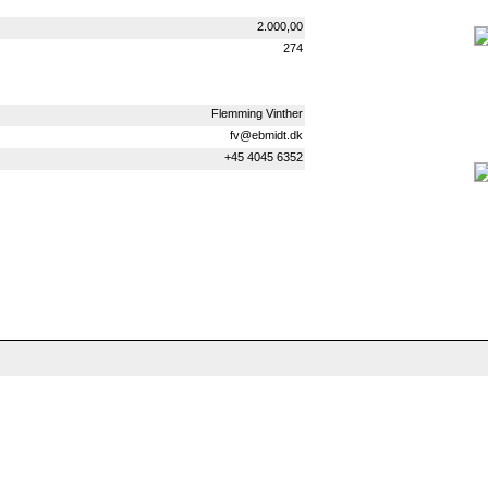
2.000,00
274
Flemming Vinther
fv@ebmidt.dk
+45 4045 6352