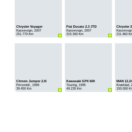
Chrysler Voyager
Fiat Ducato 2.3 JTD
Chrysler 
Kassevogn, 2007
Kassevogn, 2007
Kassevogn
251.770 Km
315.360 Km
211.460 K
Citroen Jumper 2.0i
Kawasaki GPX 600
MAN 12.2
Personbil , 1999
Touring, 1995
Knæklad, 
39.450 Km
49.235 Km
150.000 K