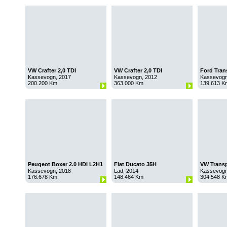
VW Crafter 2,0 TDI
VW Crafter 2,0 TDI
Ford Trans
Kassevogn, 2017
Kassevogn, 2012
Kassevogn
200.200 Km
363.000 Km
139.613 K
Peugeot Boxer 2.0 HDI L2H1
Fiat Ducato 35H
VW Transp
Dobb.kabine 2.3 MJT
Kassevogn, 2018
Lad, 2014
Kassevogn
176.678 Km
148.464 Km
304.548 K