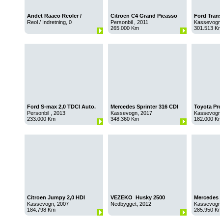
Andet Raaco Reoler /
Citroen C4 Grand Picasso
Ford Tran
Bilindretning
1,6 HDI Aut
TDCI
Reol / Indretning, 0
Personbil , 2011
Kassevogn
265.000 Km
301.513 K
Ford S-max 2,0 TDCI Auto.
Mercedes Sprinter 316 CDI
Toyota Pr
Mandskabsvogn
Personbil , 2013
Kassevogn, 2017
Kassevogn
233.000 Km
348.360 Km
182.000 K
Citroen Jumpy 2,0 HDI
VEZEKO Husky 2500
Mercedes 
Kassevogn, 2007
Nedbygget, 2012
Kassevogn
184.798 Km
285.950 K