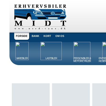
FORSIDE
BANK
KORT
OM OS
VAREBILER
LASTBILER
PERSONBILER &
ENTRE
MOTORCYKLER
RESER