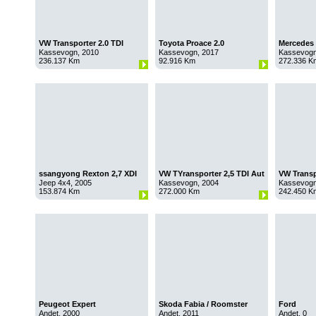
VW Transporter 2.0 TDI
Toyota Proace 2.0
Mercedes 
Kassevogn, 2010
Kassevogn, 2017
Kassevogn
236.137 Km
92.916 Km
272.336 K
ssangyong Rexton 2,7 XDI
VW TYransporter 2,5 TDI Aut
VW Transp
Jeep 4x4, 2005
Kassevogn, 2004
Kassevogn
153.874 Km
272.000 Km
242.450 K
Peugeot Expert
Skoda Fabia / Roomster
Ford
Andet, 2000
Andet, 2011
Andet, 0