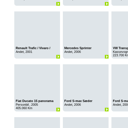
Renault Trafic / Vivaro /
Mercedes Sprinter
VW Transp
Primastar
Andet, 2001
Andet, 2006
Kassevogn
223.700 K
Fiat Ducato 15 panorama
Ford S-max Sæder
Ford S-m
Personbil , 2005
Andet, 2006
Andet, 200
405.060 Km