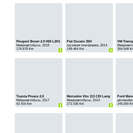
Peugeot Boxer 2.0 HDI L2H1
Fiat Ducato 35H
VW Transp
Dobb.kabine 2.3 MJT
Микроавтобусы, 2018
грузовая платформа, 2014
Микроавто
176.678 Km
148.464 Km
304.548 K
Toyota Proace 2.0
Mercedes Vito 113 CDI Lang
Ford Mon
Collection
Микроавтобусы, 2017
Микроавтобусы, 2014
автомобил
92.916 Km
272.336 Km
245.000 K