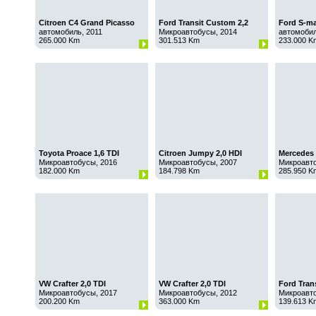
Citroen C4 Grand Picasso
Ford Transit Custom 2,2
Ford S-ma
1,6 HDI Aut
TDCI
автомобиль, 2011
Микроавтобусы, 2014
автомобил
265.000 Km
301.513 Km
233.000 K
Toyota Proace 1,6 TDI
Citroen Jumpy 2,0 HDI
Mercedes 
Микроавтобусы, 2016
Микроавтобусы, 2007
Микроавто
182.000 Km
184.798 Km
285.950 K
VW Crafter 2,0 TDI
VW Crafter 2,0 TDI
Ford Trans
Микроавтобусы, 2017
Микроавтобусы, 2012
Микроавто
200.200 Km
363.000 Km
139.613 K